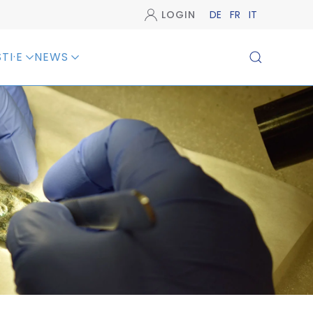
LOGIN
DE
FR
IT
TI·E
NEWS