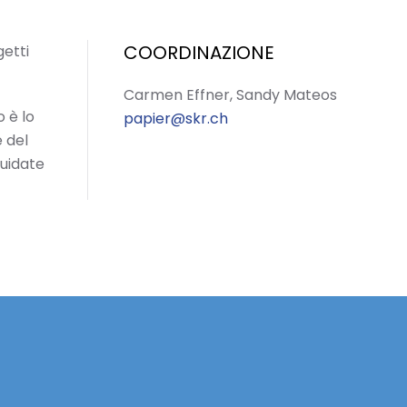
COORDINAZIONE
getti
Carmen Effner, Sandy Mateos
 è lo
papier@skr.ch
 del
guidate