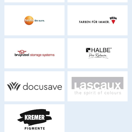
testo.com
keim.com
bruynzeel.ch
halbe-rahmen.de
docusave.ch
lascaux.ch
kremer-
pigmente.com