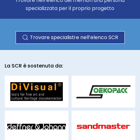
Trovare nell’elenco dei membri una persona
specializzata per il proprio progetto
Trovare specialisti·e nell’elenco SCR
La SCR è sostenuta da:
divisual.com
oekopack.ch
sandmaster-
deffner-johann.de
technology.com